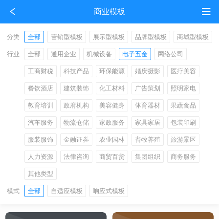
商业模板
分类
全部
营销型模板
展示型模板
品牌型模板
商城型模板
行业
全部
通用企业
机械设备
电子五金
网络公司
工商财税
科技产品
环保能源
婚庆摄影
医疗美容
餐饮酒店
建筑装饰
化工材料
广告策划
照明家电
教育培训
政府机构
美容健身
体育器材
果蔬食品
汽车服务
物流仓储
家政服务
家具家居
包装印刷
服装服饰
金融证券
农业园林
畜牧养殖
旅游景区
人力资源
法律咨询
商贸百货
集团组织
商务服务
其他类型
模式
全部
自适应模板
响应式模板