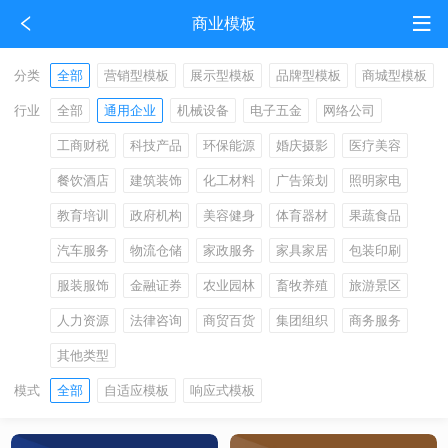
商业模板
分类
全部
营销型模板
展示型模板
品牌型模板
商城型模板
行业
全部
通用企业
机械设备
电子五金
网络公司
工商财税
科技产品
环保能源
婚庆摄影
医疗美容
餐饮酒店
建筑装饰
化工材料
广告策划
照明家电
教育培训
政府机构
美容健身
体育器材
果蔬食品
汽车服务
物流仓储
家政服务
家具家居
包装印刷
服装服饰
金融证券
农业园林
畜牧养殖
旅游景区
人力资源
法律咨询
商贸百货
集团组织
商务服务
其他类型
模式
全部
自适应模板
响应式模板